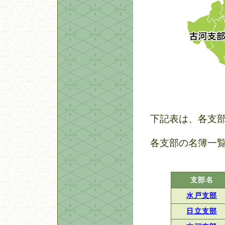
下記表は、各支
各支部の名簿一
支部名
水戸支部
日立支部